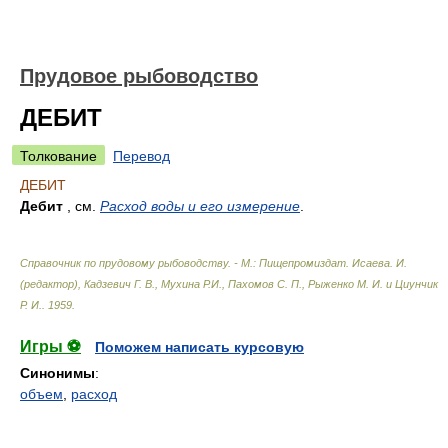
Прудовое рыбоводство
ДЕБИТ
Толкование
Перевод
ДЕБИТ
Дебит
, см.
Расход воды и его измерение
.
Справочник по прудовому рыбоводству. - М.: Пищепромиздат
.
Исаева. И.
(редактор), Кадзевич Г. В., Мухина Р.И., Пахомов С. П., Рыженко М. И. и Циунчик
Р. И.
.
1959
.
Игры ⚽
Поможем написать курсовую
Синонимы
:
объем
,
расход