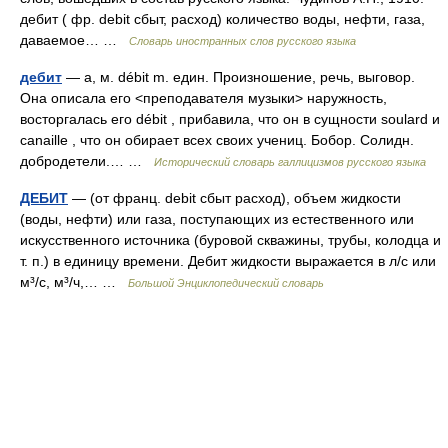
дебит ( фр. debit сбыт, расход) количество воды, нефти, газа,
даваемое… …
Словарь иностранных слов русского языка
дебит
— а, м. débit m. един. Произношение, речь, выговор.
Она описала его <преподавателя музыки> наружность,
восторгалась его débit , прибавила, что он в сущности soulard и
canaille , что он обирает всех своих учениц. Бобор. Солидн.
добродетели.… …
Исторический словарь галлицизмов русского языка
ДЕБИТ
— (от франц. debit сбыт расход), объем жидкости
(воды, нефти) или газа, поступающих из естественного или
искусственного источника (буровой скважины, трубы, колодца и
т. п.) в единицу времени. Дебит жидкости выражается в л/с или
м³/с, м³/ч,… …
Большой Энциклопедический словарь