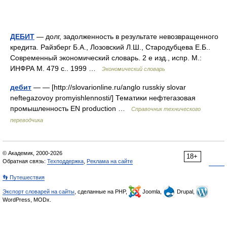
ДЕБИТ
— долг, задолженность в результате невозвращенного
кредита. Райзберг Б.А., Лозовский Л.Ш., Стародубцева Е.Б..
Современный экономический словарь. 2 е изд., испр. М.:
ИНФРА М. 479 с.. 1999 …
Экономический словарь
дебит
— — [http://slovarionline.ru/anglo russkiy slovar
neftegazovoy promyishlennosti/] Тематики нефтегазовая
промышленность EN production …
Справочник технического
переводчика
© Академик, 2000-2026
18+
Обратная связь:
Техподдержка
,
Реклама на сайте
👣 Путешествия
Экспорт словарей на сайты
, сделанные на PHP,
Joomla,
Drupal,
WordPress, MODx.