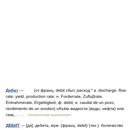
Дебит
— (от франц. debit сбыт, расход * a. discharge, flow
rate, yield, production rate; н. Forderrate, Zufluβrate,
Entnahmerate, Ergiebigkeit; ф. debit; и. caudal de un pozo,
rendimiento de un sondeo) объём жидкости (воды, нефти) или
газа,… …
Геологическая энциклопедия
ДЕБИТ
— [дэ], дебита, муж. (франц. debit) (тех.). Количество