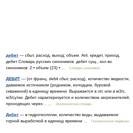
дебит
— сбыт, расход, выход; объем. Ant. кредит, приход,
дебет Словарь русских синонимов. дебит сущ., кол во
синонимов: 2 • объем (23) • …
Словарь синонимов
ДЕБИТ
— (от франц. debit сбыт, расход), количество жидкости,
даваемое источником (родником, колодцем, буровой
скважиной) в единицу времени. Выражается в л/с или в м3/с,
м3/сутки. Дебит характеризуется и количеством загрязнителей,
проходящих через… …
Экологический словарь
Дебит
— в гидрогеологии, количество воды, выдаваемое
горной выработкой в единицу времени …
Геологические термины